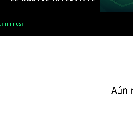
utti i post
Aún 