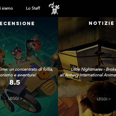
i siamo
Lo Staff
NOTIZIE
ECENSIONE
ime: un concentrato di follia,
Little Nightmares - Brok
rismo e avventura!
all’Annecy International Animat
8.5
LEGGI >
LEGGI >