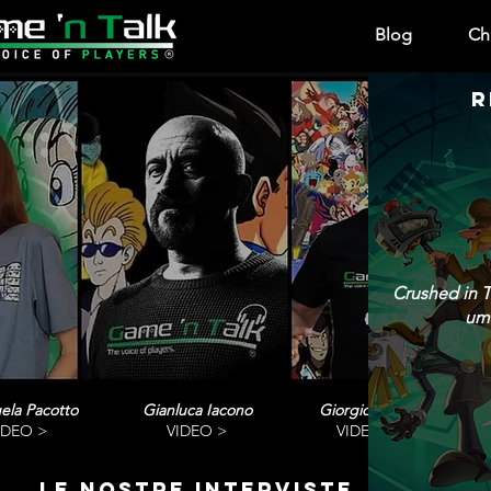
Blog
Ch
R
Crushed in T
umo
ela Pacotto
Gianluca Iacono
Giorgio Vanni
IDEO >
VIDEO >
VIDEO>
le nostre interviste