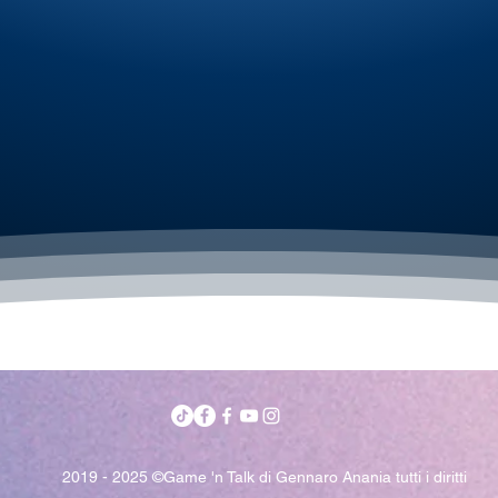
2019 - 2025 ©Game 'n Talk di Gennaro Anania tutti i diritti