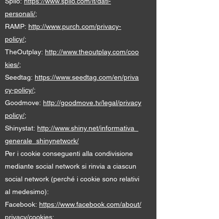
Splio:
https://www.splio.com/it/dati-
personali/
;
RAMP:
http://www.purch.com/privacy-
policy/
;
TheOutplay:
http://www.theoutplay.com/coo
kies/
;
Seedtag:
https://www.seedtag.com/en/priva
cy-policy/
;
Goodmove:
http://goodmove.tv/legal/privacy
policy/;
Shinystat:
http://www.shiny.net/informativa_
generale_shinynetwork/
Per i cookie conseguenti alla condivisione
mediante social network si rinvia a ciascun
social network (perché i cookie sono relativi
al medesimo):
Facebook:
https://www.facebook.com/about/
privacy/cookies
;