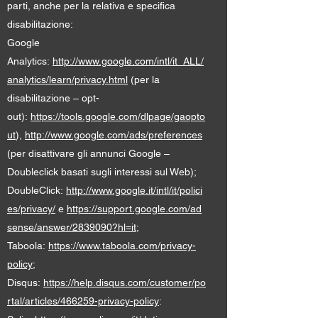
parti, anche per la relativa e specifica
disabilitazione:
Google
Analytics:
http://www.google.com/intl/it_ALL/
analytics/learn/privacy.html
(per la
disabilitazione – opt-
out):
https://tools.google.com/dlpage/gaopto
ut
),
http://www.google.com/ads/preferences
(per disattivare gli annunci Google –
Doubleclick basati sugli interessi sul Web);
DoubleClick:
http://www.google.it/intl/it/polici
es/privacy/
e
https://support.google.com/ad
sense/answer/2839090?hl=it
;
Taboola:
https://www.taboola.com/privacy-
policy
;
Disqus:
https://help.disqus.com/customer/po
rtal/articles/466259-privacy-policy
: