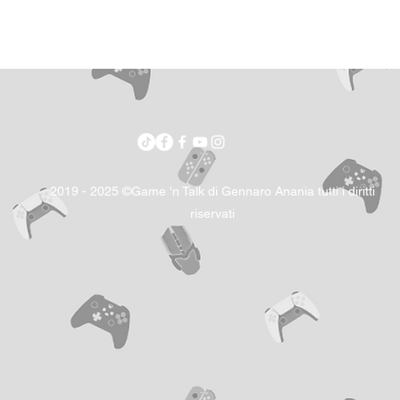
2019 - 2025 ©Game 'n Talk di Gennaro Anania tutti i diritti
riservati